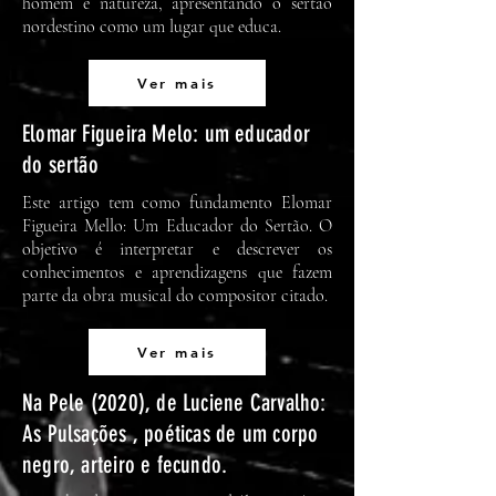
homem e natureza, apresentando o sertão
nordestino como um lugar que educa.
Ver mais
Elomar Figueira Melo: um educador
do sertão
Este artigo tem como fundamento Elomar
Figueira Mello: Um Educador do Sertão. O
objetivo é interpretar e descrever os
conhecimentos e aprendizagens que fazem
parte da obra musical do compositor citado.
Ver mais
Na Pele (2020), de Luciene Carvalho:
As Pulsações , poéticas de um corpo
negro, arteiro e fecundo.