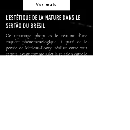
Ver mais
L’ESTÉTIQUE DE LA NATURE DANS LE
SERTÃO DU BRÉSIL
Ce reportage phopt es le résultat d’une
enquête phénoménologique, à parti de le
pensée de Merleau-Ponty, réalisée entre 2011
et 2012, ayant comme sujet la relation entre le
sertanejo, c’est-à-dire l’omme ou la Femme né
ou vivant au Sertão, avez la nature de cette
région du Brésil
Ver mais
OS RETIRANTES DE
PORTINARI: Uma Estética da
Miséria, da Fome e da Morte
O presente artigo intitulado Os Retirantes de