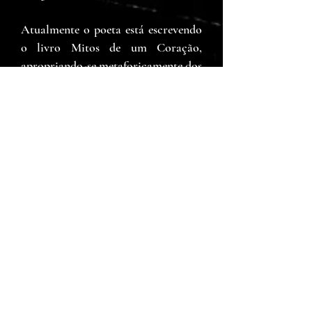
Atualmente o poeta está escrevendo
o livro Mitos de um Coração,
apropriando-se metaforicamente dos
mitos gregos e romanos para falar
do seu Eu Lírico e Poético. Além do
citado livro, Gilmar está escrevendo
outro livro, intitulado, Coração
Urbano. A temática do livro em
forma de sonetos, aborda a
complexidade da vida nos grandes
centros urbanos.
Quase completamente concluídos
estão os livros: Um jardim de
Lirismo e Sensualidade e a edição
revisada e ampliada do livro
Nascimento.